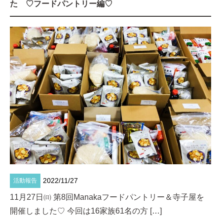
た ♡フードパントリー編♡
Blog
個人情報保護方針
定款
2022/11/27
活動報告
11月27日㈰ 第8回Manakaフードパントリー＆寺子屋を
開催しました♡ 今回は16家族61名の方 […]