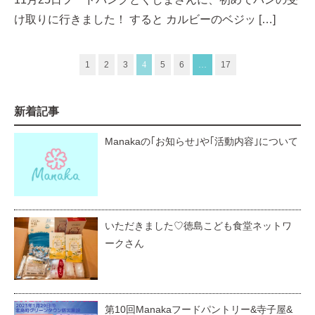
け取りに行きました！ すると カルビーのベジッ […]
1
2
3
4
5
6
…
17
新着記事
Manakaの｢お知らせ｣や｢活動内容｣について
いただきました♡徳島こども食堂ネットワ
ークさん
第10回Manakaフードパントリー&寺子屋&