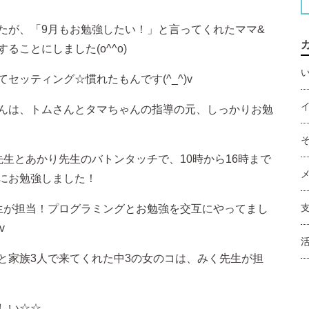
たが、「9月もお勉強したい！」と言ってくれたママ&
ことにしました(o^^o)
Home
セッティング☆慣れたもんです(^_^)v
News
んは、トムさんとタマちゃんの指導の元、しっかりお勉
Manakaについて
生とあかり先生のバトンタッチで、10時から16時まで
にお勉強しました！
寄付・協力
生が担当！プログラミングとお勉強を交互にやってまし
v
お問い合わせ
と家族3人で来てくれた中3の女のコは、みく先生が担
Blog
しい☆☆